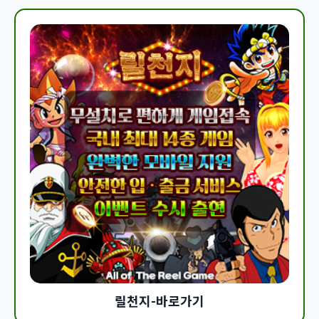
릴천지-바로가기