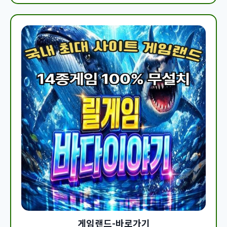
게임랜드-바로가기