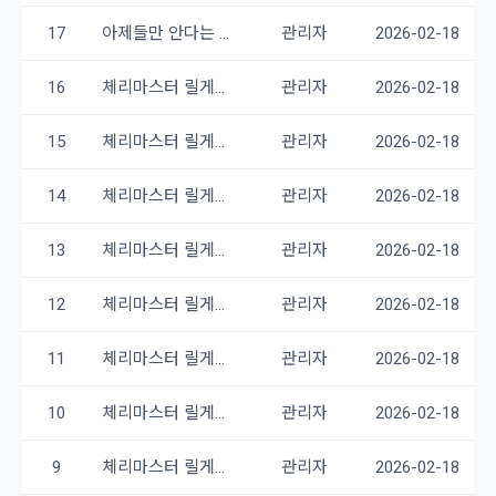
17
아제들만 안다는 체리마스터릴게임
관리자
2026-02-18
16
체리마스터 릴게임 게임의 특징
관리자
2026-02-18
15
체리마스터 릴게임 게임 화면 구성
관리자
2026-02-18
14
체리마스터 릴게임 베팅 방식
관리자
2026-02-18
13
체리마스터 릴게임 릴 회전 및 정지
관리자
2026-02-18
12
체리마스터 릴게임 당첨 조합
관리자
2026-02-18
11
체리마스터 릴게임 게임 진행 방법
관리자
2026-02-18
10
체리마스터 릴게임 배당률 확인
관리자
2026-02-18
9
체리마스터 릴게임 결론
관리자
2026-02-18