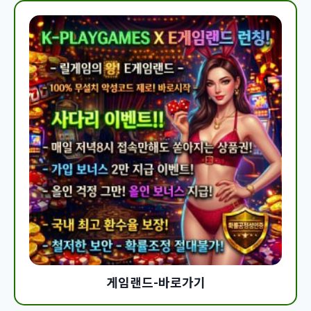
게임랜드-바로가기