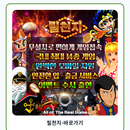
릴천지-바로가기