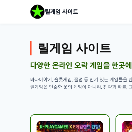
릴게임 사이트
릴게임 사이트
다양한 온라인 오락 게임을 한곳에
바다이야기, 슬롯게임, 홀덤 등 인기 있는 게임들을
릴게임은 단순한 운의 게임이 아니라, 전략과 확률, 