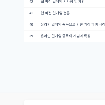
42
웹 버전 릴게임 시사점 및 제언
41
웹 버전 릴게임 결론
40
온라인 릴게임 중독으로 인한 가정 파괴 사
39
온라인 릴게임 중독의 개념과 특성