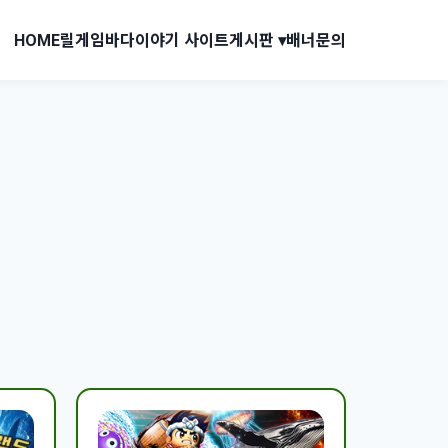
HOME
릴게임
바다이야기 사이트
게시판 ▾
배너문의