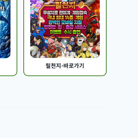
릴천지-바로가기