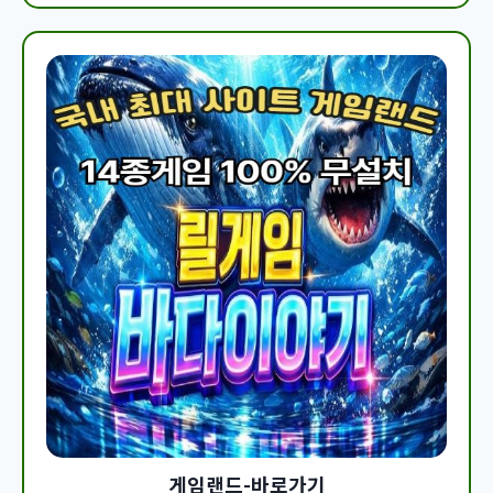
게임랜드-바로가기