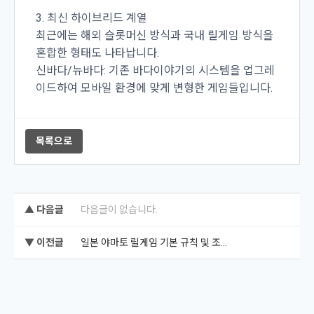
3. 최신 하이브리드 계열
최근에는 해외 슬롯머신 방식과 국내 릴게임 방식을
혼합한 형태도 나타납니다.
신바다/뉴바다: 기존 바다이야기의 시스템을 업그레
이드하여 모바일 환경에 맞게 변형한 게임들입니다.
목록으로
▲ 다음글
다음글이 없습니다.
▼ 이전글
일본 야마토 릴게임 기본 규칙 및 조...