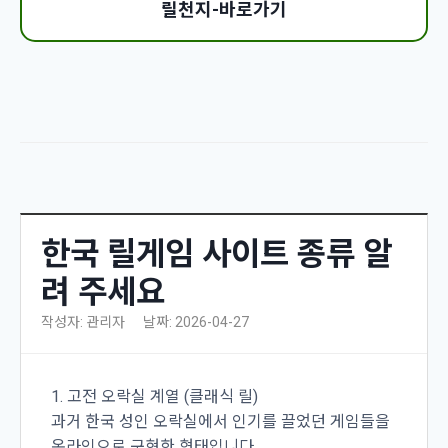
릴천지-바로가기
한국 릴게임 사이트 종류 알
려 주세요
작성자: 관리자
날짜: 2026-04-27
1. 고전 오락실 계열 (클래식 릴)
과거 한국 성인 오락실에서 인기를 끌었던 게임들을
온라인으로 구현한 형태입니다.