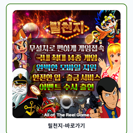
릴천지-바로가기