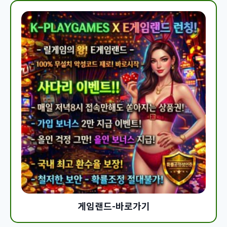
게임랜드-바로가기