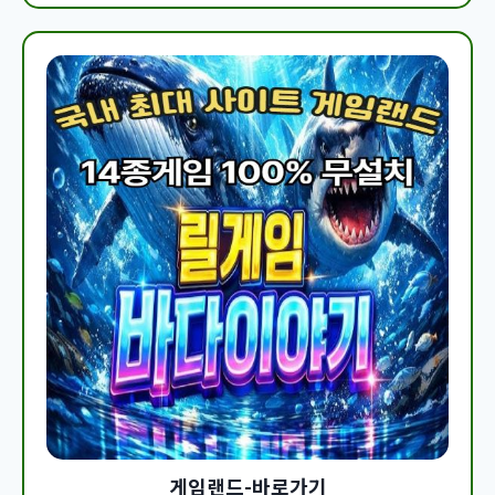
게임랜드-바로가기