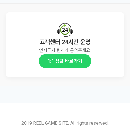
고객센터 24시간 운영
언제든지 편하게 문의주세요.
1:1 상담 바로가기
2019 REEL GAME SITE. All rights reserved.