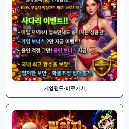
게임랜드-바로가기