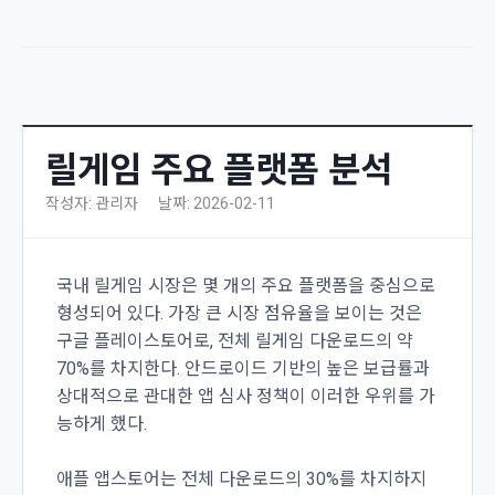
릴게임 주요 플랫폼 분석
작성자: 관리자
날짜: 2026-02-11
국내 릴게임 시장은 몇 개의 주요 플랫폼을 중심으로
형성되어 있다. 가장 큰 시장 점유율을 보이는 것은
구글 플레이스토어로, 전체 릴게임 다운로드의 약
70%를 차지한다. 안드로이드 기반의 높은 보급률과
상대적으로 관대한 앱 심사 정책이 이러한 우위를 가
능하게 했다.
애플 앱스토어는 전체 다운로드의 30%를 차지하지