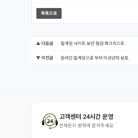
목록으로
▲ 다음글
릴게임 사이트 보안 점검 체크리스트
▼ 이전글
온라인 릴게임으로 부터 미성년자 보호...
고객센터 24시간 운영
언제든지 편하게 문의주세요.