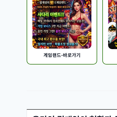
게임랜드-바로가기