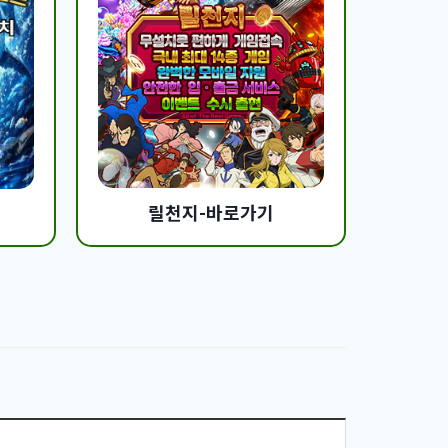
릴천지-바로가기