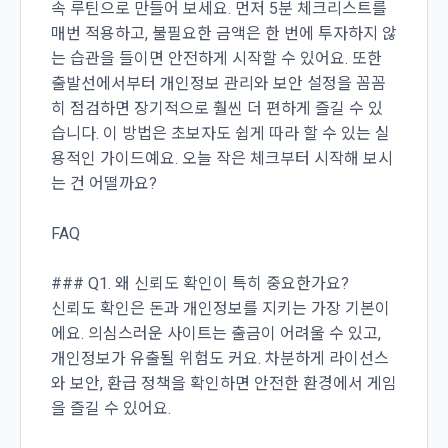
속 루틴으로 만들어 보세요. 먼저 5분 체크리스트를
매번 적용하고, 불필요한 금액은 한 번에 투자하지 않
는 습관을 들이면 안전하게 시작할 수 있어요. 또한
출발선에서부터 개인정보 관리와 보안 설정을 꼼꼼
히 점검하면 장기적으로 훨씬 더 편하게 즐길 수 있
습니다. 이 방법은 초보자도 쉽게 따라 할 수 있는 실
용적인 가이드예요. 오늘 작은 체크부터 시작해 보시
는 건 어떨까요?
FAQ
### Q1. 왜 신뢰도 확인이 특히 중요한가요?
신뢰도 확인은 돈과 개인정보를 지키는 가장 기본이
에요. 의심스러운 사이트는 출금이 어려울 수 있고,
개인정보가 유출될 위험도 커요. 차분하게 라이선스
와 보안, 환급 정책을 확인하면 안전한 환경에서 게임
을 즐길 수 있어요.