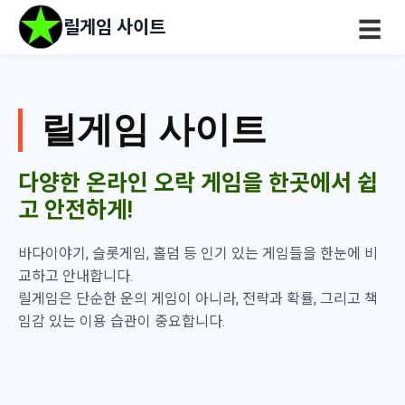
릴게임 사이트
☰
릴게임 사이트
다양한 온라인 오락 게임을 한곳에서 쉽
고 안전하게!
바다이야기, 슬롯게임, 홀덤 등 인기 있는 게임들을 한눈에 비
교하고 안내합니다.
릴게임은 단순한 운의 게임이 아니라, 전략과 확률, 그리고 책
임감 있는 이용 습관이 중요합니다.