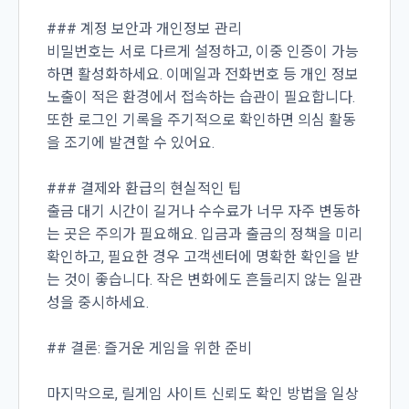
### 계정 보안과 개인정보 관리
비밀번호는 서로 다르게 설정하고, 이중 인증이 가능
하면 활성화하세요. 이메일과 전화번호 등 개인 정보
노출이 적은 환경에서 접속하는 습관이 필요합니다.
또한 로그인 기록을 주기적으로 확인하면 의심 활동
을 조기에 발견할 수 있어요.
### 결제와 환급의 현실적인 팁
출금 대기 시간이 길거나 수수료가 너무 자주 변동하
는 곳은 주의가 필요해요. 입금과 출금의 정책을 미리
확인하고, 필요한 경우 고객센터에 명확한 확인을 받
는 것이 좋습니다. 작은 변화에도 흔들리지 않는 일관
성을 중시하세요.
## 결론: 즐거운 게임을 위한 준비
마지막으로, 릴게임 사이트 신뢰도 확인 방법을 일상