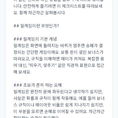
니다. 안전하게 즐기려면 이 체크리스트를 따라보세
요. 함께 차근차근 살펴봅시다.
## 릴게임이란 무엇인가?
### 릴게임의 기본 개념
릴게임은 화면에 돌려지는 바퀴가 멈추면 승패가 결
정되는 간단한 게임이에요. 보통 돈이 걸린 보너스가
따라오고, 규칙을 이해하면 재미가 커져요. 복잡한 용
어 대신, “띄우기, 맞추기” 같은 직관적 표현으로 접근
해 보세요.
### 초보가 흔히 하는 오해
릴게임은 완전히 운에 좌우된다고 생각하기 쉽지만,
사실은 확률과 규칙이 함께 작동해요. 예를 들어 보너
스 규칙이나 페이아웃 비율은 쉽게 지나치기 쉽지만,
이 부분을 모르면 손해로 이어질 수 있어요. 차근차근