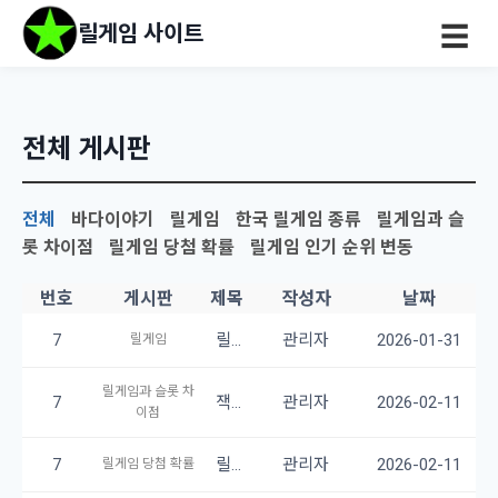
릴게임 사이트
☰
전체 게시판
전체
바다이야기
릴게임
한국 릴게임 종류
릴게임과 슬
롯 차이점
릴게임 당첨 확률
릴게임 인기 순위 변동
번호
게시판
제목
작성자
날짜
7
릴게임 고수들이 즐겨 쓰는 패턴 전환 기술
관리자
2026-01-31
릴게임
릴게임과 슬롯 차
7
잭팟 시스템
관리자
2026-02-11
이점
7
릴게임 효과적인 플레이 전략
관리자
2026-02-11
릴게임 당첨 확률