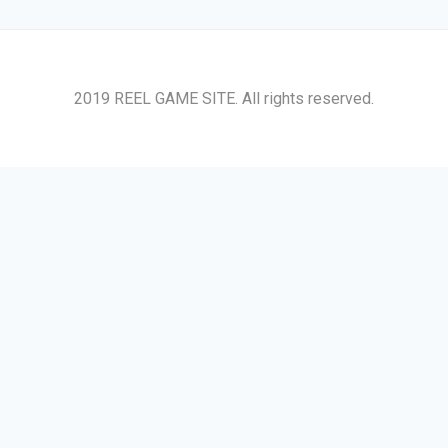
2019 REEL GAME SITE. All rights reserved.