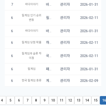
7
바다이야기 고배당 라인 집중 공략법
관리자
2026-01-31
바다이야기
릴게임 인기 순위
6
릴게임 주요 플랫폼 분석
관리자
2026-02-11
변동
6
바다이야기 릴게임 리듬 읽기 – 패턴 변화 감지하는 법
관리자
2026-01-31
바다이야기
6
하우스 엣지 개념
관리자
2026-02-11
릴게임 당첨 확률
릴게임과 슬롯 차
6
국내에서 바다이야기 릴게임과 슬롯머신의 법적 지위
관리자
2026-02-11
이점
6
패턴 분석의 기술 – 릴게임 리듬 읽는 방법
관리자
2026-01-31
릴게임
6
게임 방식과 구조
관리자
2026-02-09
한국 릴게임 종류
4
5
6
7
8
9
10
11
12
13
14
15
16