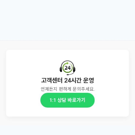
고객센터 24시간 운영
언제든지 편하게 문의주세요.
1:1 상담 바로가기