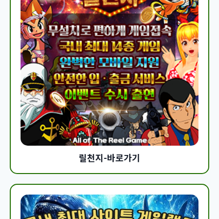
릴천지-바로가기