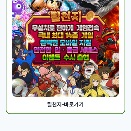
릴천지-바로가기