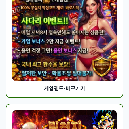
게임랜드-바로가기