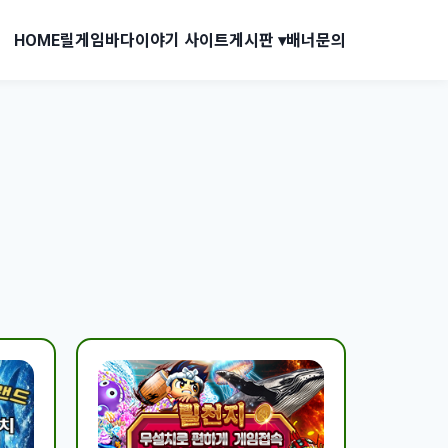
HOME
릴게임
바다이야기 사이트
게시판 ▾
배너문의