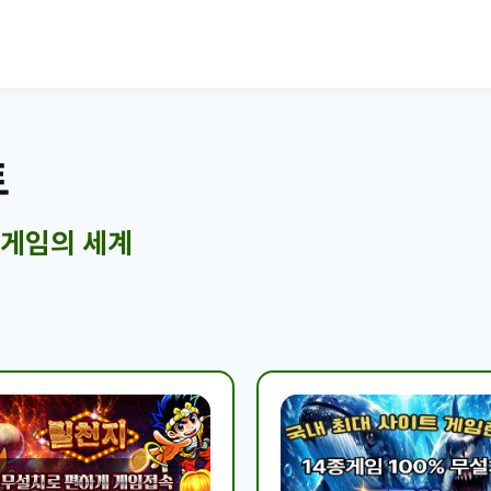
트
 게임의 세계