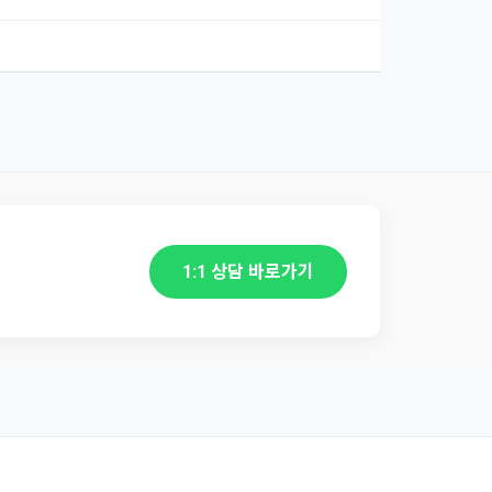
1:1 상담 바로가기